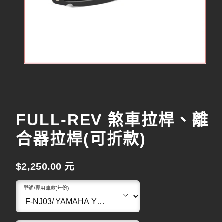
FULL-REV 煞車拉桿、離
合器拉桿(可折款)
原
$2,250.00 元
始
型號/專用車款(年份)
價
格