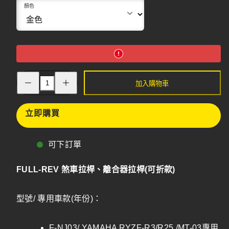
顏色
增
減
加入購物車
加
少
FULL-
FULL-
REV
REV
煞
立即購買
煞
車
車
拉
拉
桿、
桿、
可下訂單
離
離
合
合
FULL-REV 煞車拉桿、離合器拉桿(可折款)
器
器
拉
拉
桿
桿
型號/ 專用車款(年份)：
(可
(可
折
折
款)
款)
F-NJ03/ YAMAHA RYZF-R3/R25 /MT-03專用