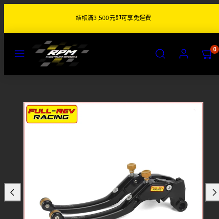
跳
結帳滿3,500元即可享免運費
至
內
容
目
搜
帳
檢
檢
0
錄
尋
號
視
視
購
購
物
物
商
車
車
品
(0)
(0)
圖
片
5
於
商
品
預
覽
圖