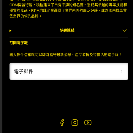
ODM開發行銷，積極建立了自有品牌的知名度。憑藉其卓越的專業技術和
優質的產品，RPM均輝企業贏得了業界內外的廣泛好評，成為國內機車零
售業界的領先品牌。
快速連結
訂閱電子報
輸入郵件信箱就可以即時獲得最新消息、產品發售及特價活動電子報！
電子郵件
Facebook
Instagram
YouTube