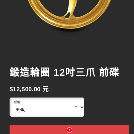
鍛造輪圈 12吋三爪 前碟
原
$12,500.00 元
始
顏色
價
格