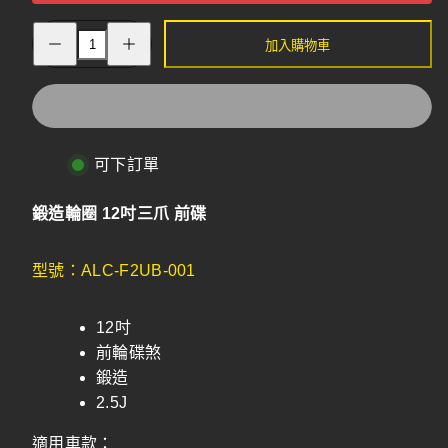
增
減
加入購物車
加
少
鍛
鍛
造
造
輪
輪
圈
圈
12
12
吋
可下訂單
吋
三
三
爪
爪
鍛造輪圈 12吋三爪 前碟
前
前
碟
碟
型號：ALC-F2UB-001
12吋
前輪碟煞
鍛造
2.5J
適用車款：