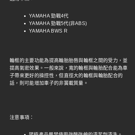
YAMAHA 勁戰4代
YAMAHA 勁戰5代(非ABS)
YAMAHA BWS R
輪框的主要功能為提高輪胎胎唇與輪框之間的受力，並
提高氣密效果。一般來說，寬的輪框與輪胎配合能為車
子帶來更好的操控性，但直徑大的輪框與輪胎配合的
話，則可能增加車子的非簧載質量。
注意事項：
陽極產品嚴禁使用強酸強鹼的清潔劑清洗。