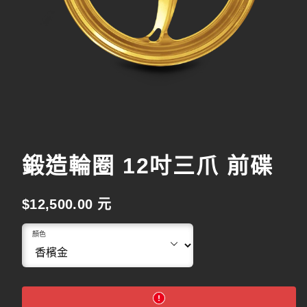
鍛造輪圈 12吋三爪 前碟
原
$12,500.00 元
始
顏色
價
格