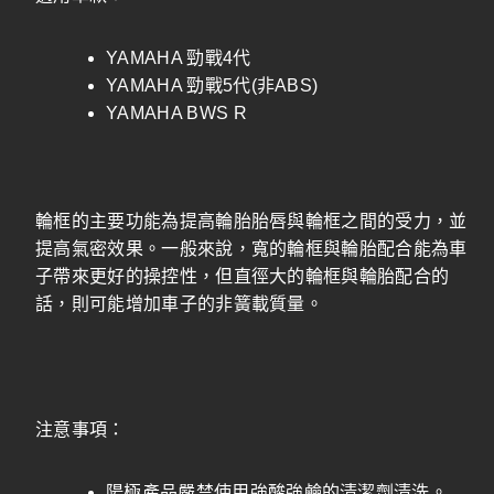
YAMAHA 勁戰4代
YAMAHA 勁戰5代(非ABS)
YAMAHA BWS R
輪框的主要功能為提高輪胎胎唇與輪框之間的受力，並
提高氣密效果。一般來說，寬的輪框與輪胎配合能為車
子帶來更好的操控性，但直徑大的輪框與輪胎配合的
話，則可能增加車子的非簧載質量。
注意事項：
陽極產品嚴禁使用強酸強鹼的清潔劑清洗。