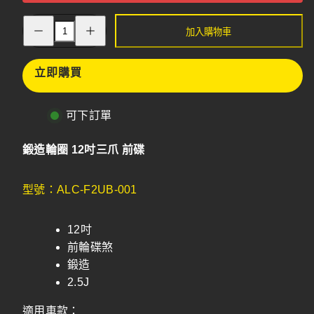
增
減
加入購物車
加
少
鍛
鍛
造
造
立即購買
輪
輪
圈
圈
12
12
吋
可下訂單
吋
三
三
爪
爪
鍛造輪圈 12吋三爪 前碟
前
前
碟
碟
型號：ALC-F2UB-001
12吋
前輪碟煞
鍛造
2.5J
適用車款：