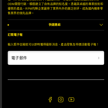
ODM開發行銷，積極建立了自有品牌的知名度。憑藉其卓越的專業技術和
優質的產品，RPM均輝企業贏得了業界內外的廣泛好評，成為國內機車零
售業界的領先品牌。
快速連結
訂閱電子報
輸入郵件信箱就可以即時獲得最新消息、產品發售及特價活動電子報！
電子郵件
Facebook
Instagram
YouTube