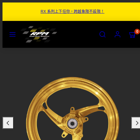
跳
RX 系列上下任你，跨越象限不設限！
至
內
容
目
搜
帳
檢
檢
0
錄
尋
號
視
視
購
購
物
物
商
車
車
品
(0)
(0)
圖
片
1
於
商
品
預
覽
圖