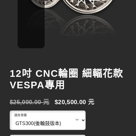
12吋 CNC輪圈 細輻花款
VESPA專用
原
優
$25,000.00 元
$20,500.00 元
始
惠
適用車種
價
價
格
格