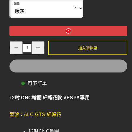
顏色
增
減
加入購物車
加
少
12
12
吋
吋
CNC
CNC
輪
輪
圈
圈
細
細
可下訂單
輻
輻
花
花
12吋 CNC輪圈 細輻花款 VESPA專用
款
款
VESPA
VESPA
專
專
型號：ALC-GTS-細輻花
用
用
12吋CNC輪圈