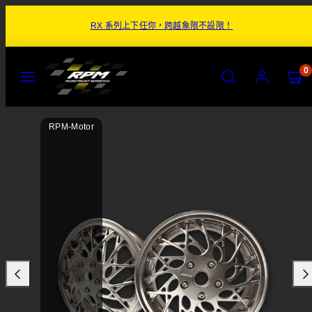
跳
RX 系列上下任你，跨越象限不設限！
至
內
容
目
搜
帳
檢
檢
0
錄
尋
號
視
視
購
購
物
物
商
車
車
RPM-Motor
品
(0)
(0)
圖
片
1
於
商
品
預
覽
圖