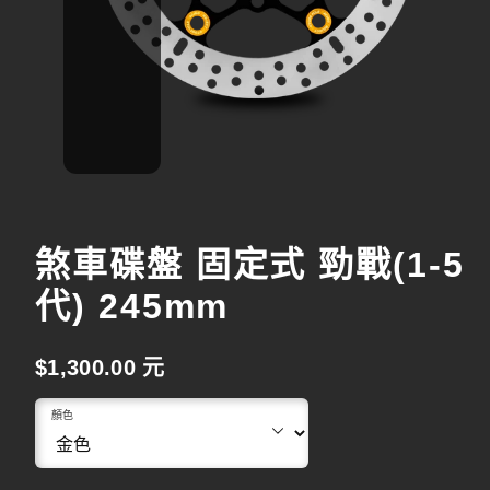
煞車碟盤 固定式 勁戰(1-5
代) 245mm
原
$1,300.00 元
始
顏色
價
格