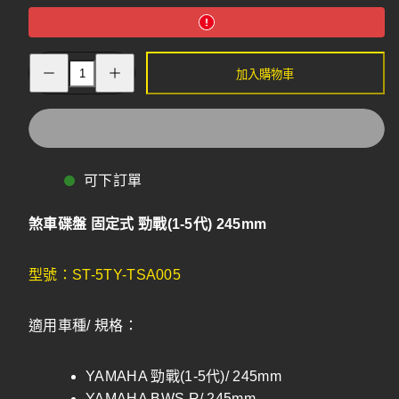
增
減
加入購物車
加
少
煞
煞
車
車
碟
碟
盤
盤
固
固
可下訂單
定
定
式
式
勁
勁
煞車碟盤 固定式 勁戰(1-5代) 245mm
戰
戰
(1-
(1-
5
5
型號：ST-5TY-TSA005
代)
代)
245mm
245mm
適用車種/ 規格：
YAMAHA 勁戰(1-5代)/ 245mm
YAMAHA BWS R/ 245mm