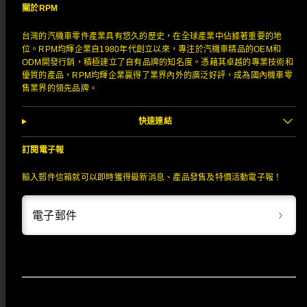
關於RPM
台灣的汽機車零件產業具有悠久的歷史，在全球產業中佔據著重要的地
位。RPM均輝企業自1980年代創立以來，專注於汽機車精品的OEM和
ODM開發行銷，積極建立了自有品牌的知名度。憑藉其卓越的專業技術和
優質的產品，RPM均輝企業贏得了業界內外的廣泛好評，成為國內機車零
售業界的領先品牌。
快速連結
訂閱電子報
輸入郵件信箱就可以即時獲得最新消息、產品發售及特價活動電子報！
電子郵件