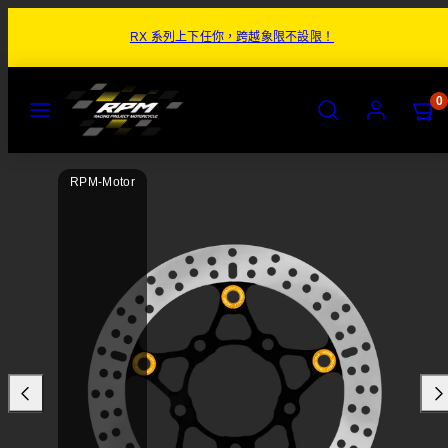
跳
RX 系列上下任你，跨越象限不設限！
至
內
容
目
搜
帳
檢
檢
0
錄
尋
號
視
視
購
購
物
物
商
車
車
RPM-Motor
品
(0)
(0)
圖
片
1
於
商
品
預
覽
圖